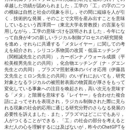
卓越した功績が認められました．工学の「工」の字の二つ
の横線は自然と社会の現象を示し，その間に縦線を人が引
く．技術的な発展，そのことで文明を産み出すことを意味
しているという西澤潤一（東北大学名誉教授）の言葉を引
用しながら，工学の意味づけを説明されました．今年にな
って自身が4つの新しいラジカル制御プロセスの研究開発
を進め，それらに共通する「メタレイヤー」に関しての考
えを紹介され，シリコン系物質の改質・低温エッチング
（関根誠先生との共同），カーボンナノウォール成膜（平
松美根男先生との共同），化合物エッチング（ナ・グエン
先生との共同），プラズマ照射液体のバイオ応用（伊藤昌
文先生とミロン先生との共同）のいずれにおいても，研究
対象となるラジカルの被照射表面の物質面が厚さをもって
変化している事象への注目を喚起され，高い次元を意味す
る「メタ」と階層を意味する「レイヤー」を合わせた複合
語によってそれを表現され，ラジカル制御された際に見ら
れる現象の社会的応用に通じる研究分野のさらなる発展の
必要性を訴えました．また，プラズマはどこにでもあり，
人がつくることができる．「工」の社会の部分を考えると
未だ人の心を理解するには及ばないが，昨今のChatGPTを