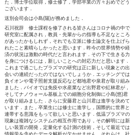
た．博士学位取得，修士修了，学部卒業の方々おめでどう
ございます．
送別会司会は小島(陽)が務めました．
石川祝辞 修士課程を修了される皆さんはコロナ禍の中で
研究室に配属され，教員・先輩からの指導も不足なところ
があったかもしれず，それでも立派に修士論文を仕上げら
れたこと素晴らしかったと思います．昨今の世界情勢や経
済の状況は激動の時代だと言われます．その下で生きる力
を身につけるには，新しいことへの対応力だと思います．
これまで過ごしたプラズマの研究は正に新しい現象との出
会いの連続だったのではないでしょうか．エッチングでは
負イオンや電子照射支援反応など都地君や泉君が取り組み
ました．バイオでは免疫や水産業など出野君や紅林君が，
そしてナノウォール基板上での細胞分化制御に小島(悠)君
が取り組みました．さらに安藤君と山川君は進学を決めて
います．また，卒業生には修士に進学し，国際的に世界と
連帯する意識をもって欲しいと思います．低温プラズマの
現象は複雑なシステムの相互作用であり，その解明には新
しい装置の開発，定量化する計測の技術，そして最近では
情報学を含めたデータ解析が欠かせません．それらは，社