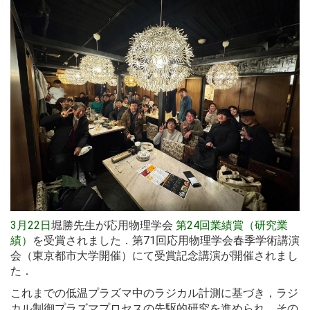
3月22日
堀勝先生が応用物理学会
第24回業績賞（研究業
績）
を受賞されました．第71回応用物理学会春季学術講演
会（東京都市大学開催）にて受賞記念講演が開催されまし
た．
これまでの低温プラズマ中のラジカル計測に基づき，ラジ
カル制御プラズマプロセスの先駆的研究を進められ，その